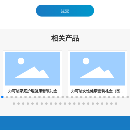
提交
相关产品
礼盒
力可洁女性健康套装礼盒（医用
吊牌洗衣片（14片/盒 二合一创新
衣物
妇科护垫*4、私护卫生湿巾*2）
设计 绿色环保 可溶可